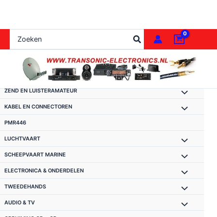
Ga
naar
de
Zoeken
inhoud
naar:
ZEND EN LUISTERAMATEUR
KABEL EN CONNECTOREN
PMR446
LUCHTVAART
SCHEEPVAART MARINE
ELECTRONICA & ONDERDELEN
TWEEDEHANDS
AUDIO & TV