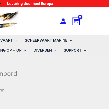
Levering door heel Europa
TVAART
SCHEEPVAART MARINE
NG OP = OP
DIVERSEN
SUPPORT
enbord
erm