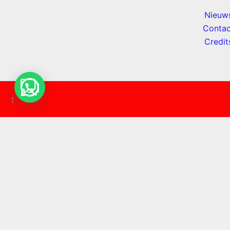
Nieuw
Contac
Credit
1
0
Winkelwagen sluiten
Je winkelwagen is leeg
0
Bekijk onze winkel om te zien wat er beschikbaar is