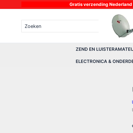
Ga
Gratis verzending Nederland vanaf 4
naar
de
Zoeken
inhoud
naar:
ZEND EN LUISTERAMATE
ELECTRONICA & ONDERD