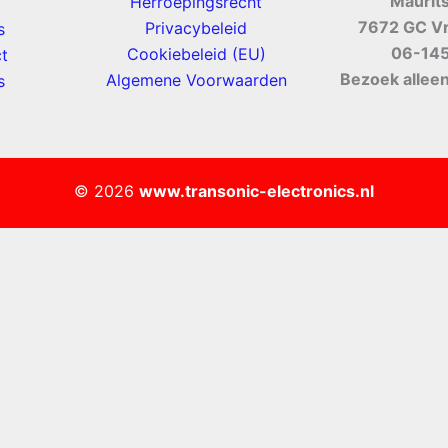
Maurit
Herroepingsrecht
7672 GC V
Privacybeleid
s
06-14
Cookiebeleid (EU)
t
Bezoek alleen
Algemene Voorwaarden
s
© 2026
www.transonic-electronics.nl