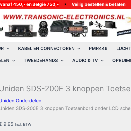
50,- en België 750,-
Veilig bestellen & betalen
UR
KABEL EN CONNECTOREN
PMR446
LUCH
ELEN
TWEEDEHANDS
AUDIO & TV
OPRUIMI
Uniden SDS-200E 3 knoppen Toets
Uniden Onderdelen
Uniden SDS-200E 3 knoppen Toetsenbord onder LCD sch
€
9,95
Incl. BTW