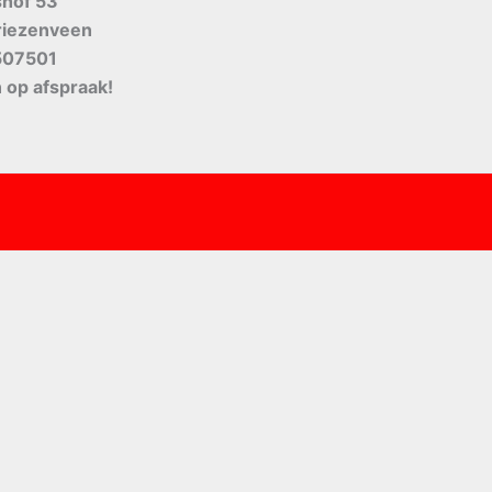
shof 53
riezenveen
507501
 op afspraak!