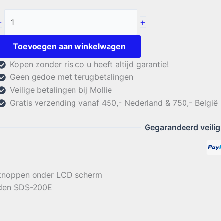
Uniden
+
-
SDS-
200E
Toevoegen aan winkelwagen
3
Kopen zonder risico u heeft altijd garantie!
knoppen
Geen gedoe met terugbetalingen
Toetsenbord
Veilige betalingen bij Mollie
aantal
Gratis verzending vanaf 450,- Nederland & 750,- België
Gegarandeerd veilig
 knoppen onder LCD scherm
niden SDS-200E