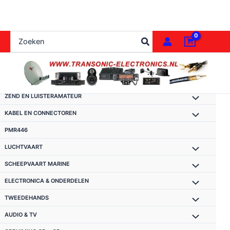
Ga
naar
de
Zoeken
inhoud
naar:
ZEND EN LUISTERAMATEUR
KABEL EN CONNECTOREN
PMR446
LUCHTVAART
SCHEEPVAART MARINE
ELECTRONICA & ONDERDELEN
TWEEDEHANDS
AUDIO & TV