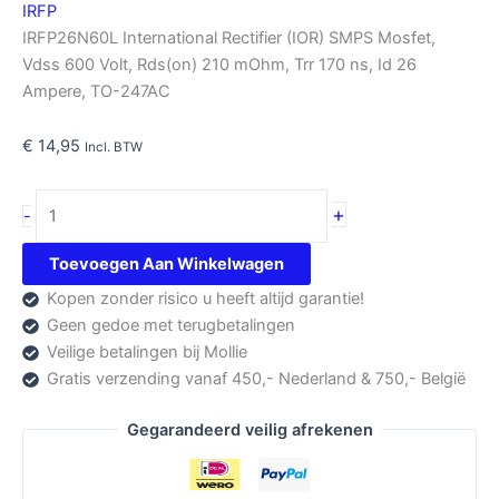
IRFP
IRFP26N60L International Rectifier (IOR) SMPS Mosfet,
Vdss 600 Volt, Rds(on) 210 mOhm, Trr 170 ns, Id 26
Ampere, TO-247AC
€
14,95
Incl. BTW
IRFP26N60L
+
-
International
Rectifier
Toevoegen Aan Winkelwagen
aantal
Kopen zonder risico u heeft altijd garantie!
Geen gedoe met terugbetalingen
Veilige betalingen bij Mollie
Gratis verzending vanaf 450,- Nederland & 750,- België
Gegarandeerd veilig afrekenen