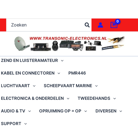
Ga
naar
de
Zoeken
inhoud
naar:
ZEND EN LUISTERAMATEUR
KABEL EN CONNECTOREN
PMR446
LUCHTVAART
SCHEEPVAART MARINE
ELECTRONICA & ONDERDELEN
TWEEDEHANDS
AUDIO & TV
OPRUIMING OP = OP
DIVERSEN
SUPPORT