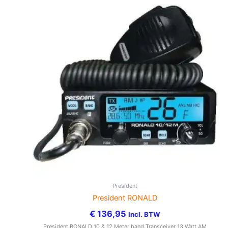
President
President RONALD
€
136,95
Incl. BTW
President RONALD 10 & 12 Meter band Transceiver 13 Watt AM