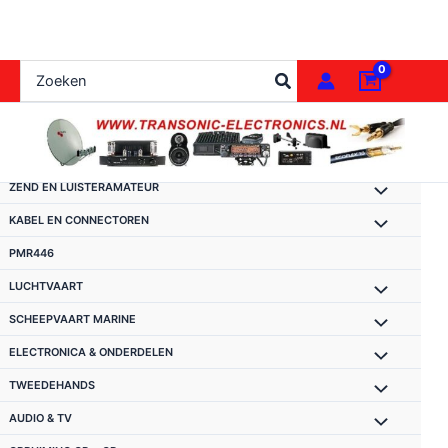
Ga
naar
de
Zoeken
inhoud
naar:
ZEND EN LUISTERAMATEUR
KABEL EN CONNECTOREN
PMR446
LUCHTVAART
SCHEEPVAART MARINE
ELECTRONICA & ONDERDELEN
TWEEDEHANDS
AUDIO & TV