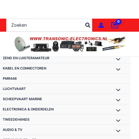
Ga
naar
de
Zoeken
inhoud
naar:
ZEND EN LUISTERAMATEUR
KABEL EN CONNECTOREN
PMR446
LUCHTVAART
SCHEEPVAART MARINE
ELECTRONICA & ONDERDELEN
TWEEDEHANDS
AUDIO & TV