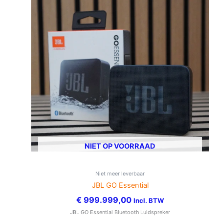
NIET OP VOORRAAD
Niet meer leverbaar
JBL GO Essential
€
999.999,00
Incl. BTW
JBL GO Essential Bluetooth Luidspreker