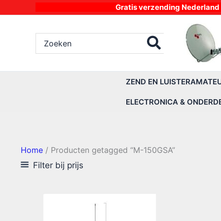
Ga
Gratis verzending Nederland vanaf 4
naar
de
Zoeken
inhoud
naar:
ZEND EN LUISTERAMATE
ELECTRONICA & ONDERD
Home
/ Producten getagged “M-150GSA”
Filter bij prijs