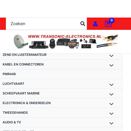
Ga
naar
de
Zoeken
inhoud
naar:
ZEND EN LUISTERAMATEUR
KABEL EN CONNECTOREN
PMR446
LUCHTVAART
SCHEEPVAART MARINE
ELECTRONICA & ONDERDELEN
TWEEDEHANDS
AUDIO & TV