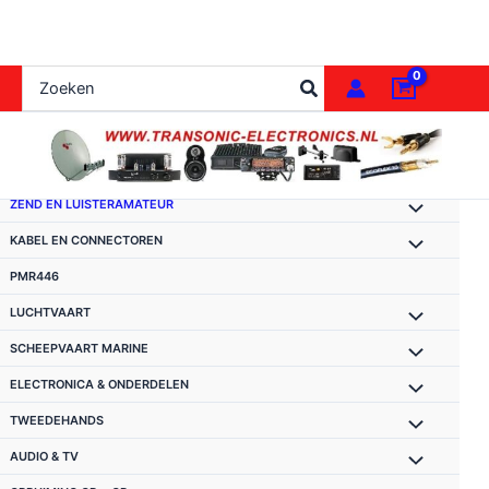
Ga
naar
de
Zoeken
inhoud
naar:
ZEND EN LUISTERAMATEUR
KABEL EN CONNECTOREN
PMR446
LUCHTVAART
SCHEEPVAART MARINE
ELECTRONICA & ONDERDELEN
TWEEDEHANDS
AUDIO & TV