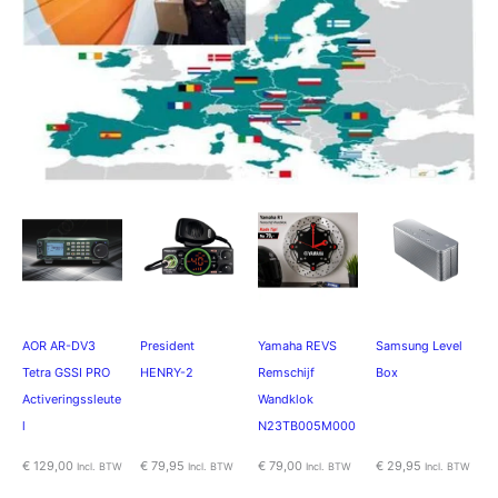
AOR AR-DV3
President
Yamaha REVS
Samsung Level
Tetra GSSI PRO
HENRY-2
Remschijf
Box
Activeringssleute
Wandklok
l
N23TB005M000
€
129,00
€
79,95
€
79,00
€
29,95
Incl. BTW
Incl. BTW
Incl. BTW
Incl. BTW