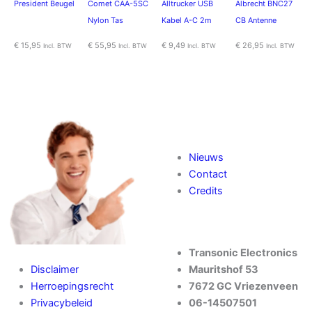
President Beugel
Comet CAA-5SC
Alltrucker USB
Albrecht BNC27
Nylon Tas
Kabel A-C 2m
CB Antenne
€
15,95
€
55,95
€
9,49
€
26,95
Incl. BTW
Incl. BTW
Incl. BTW
Incl. BTW
Nieuws
Contact
Credits
Transonic Electronics
Disclaimer
Mauritshof 53
Herroepingsrecht
7672 GC Vriezenveen
Privacybeleid
06-14507501