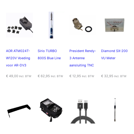
AOR ATM024T-
Sirio TURBO
President Rendy-
Diamond SX-200
W120V Voeding
800S Blue Line
3 Antenne
VU Meter
voor AR-DV3
aansluiting TNC
€
49,00
€
62,95
€
12,95
€
32,95
Incl. BTW
Incl. BTW
Incl. BTW
Incl. BTW