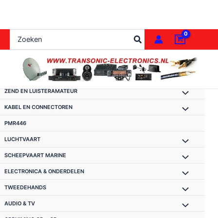
Ga
naar
de
Zoeken
inhoud
naar:
ZEND EN LUISTERAMATEUR
KABEL EN CONNECTOREN
PMR446
LUCHTVAART
SCHEEPVAART MARINE
ELECTRONICA & ONDERDELEN
TWEEDEHANDS
AUDIO & TV